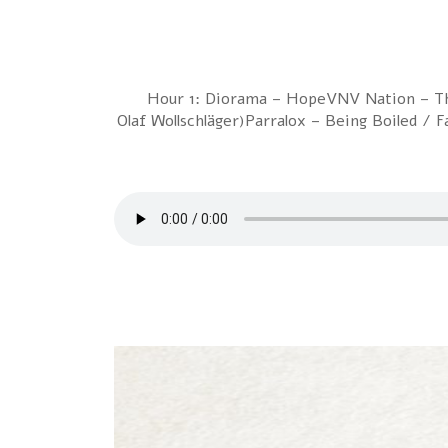
Hour 1: Diorama – HopeVNV Nation – Th
Olaf Wollschläger)Parralox – Being Boiled /