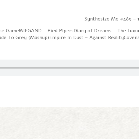
e GameWIEGAND – Pied PipersDiary of Dreams – The Luxury 
 Fade To Grey (Mashup)Empire In Dust – Against RealityCove