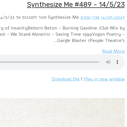
Synthesize Me #489 – 14/5/23
14/05/2023
אורן עמרם
Synthesize Me
סגור לתגובות
על Synthesize Me #489 – 14/5/23
of InsanityBeborn Beton – Burning Gasoline (Club Mix by
nant – We Stand AloneIris – Saving Time 1999Vogon Poetry –
Gargle Blaster (People Theatre's…
Read More
Download file
|
Play in new window