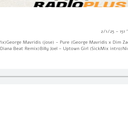
2/
fix)George Mavridis (jose) – Pure (George Mavridis x Dim Za
Diana Beat Remix)Billy Joel – Uptown Girl (SickMix intro)