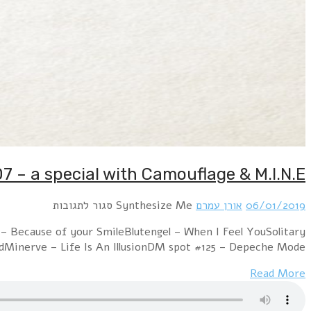
Hour 1 Rebentisch – Letzter Anblick (Super polyn
Experiments – Nobody's DiaryWIE