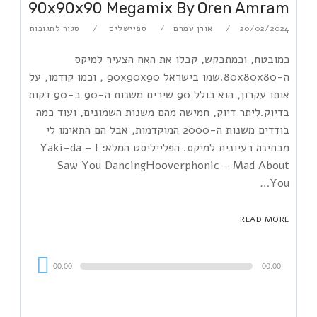
90x90x90 Megamix By Oren Amram
20/02/2024
אורן עמרם
ספיישלים
סגור לתגובות
כמובטח, וכמתבקש, קבלו את האח הצעיר למיקס
ה-80x80x80.שמו בישראל 90x90x90 , וכמו קודמו, על
אותו עקרון, הוא כולל 90 שירים משנות ה-90 ב-90 דקות
בדיוק.ליתר דיוק, חמישה מהם משנות השמונים, ועוד כמה
בודדים משנות ה-2000 המוקדמות, אבל הם התאימו לי
מבחינה רעיונית למיקס. הפלייליסט המלא: Yaki-da – I
Saw You DancingHooverphonic – Mad About
You…
READ MORE
Audi
00:00
00:00
Playe