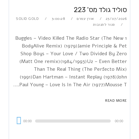
סוליד גולד מס' 223
23/07/2026
אורן עמרם
3:00:28
SOLID GOLD
סגור לתגובות
1 Buggles – Video Killed The Radio Star (The New
BodyAlive Remix) (1979)Jamie Principle & Pet
Shop Boys – Your Love / Two Divided By Zero
(Matt One remix)(1984/1993)U2 – Even Better
Than The Real Thing (The Perfecto Mix)
(1991)Dan Hartman – Instant Replay (1978)John
Paul Young – Love Is In The Air (1977)Mousse T….
READ MORE
Audi
00:00
00:00
Playe