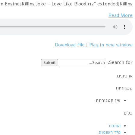
NameOrchestral Manoeuvres In The Da