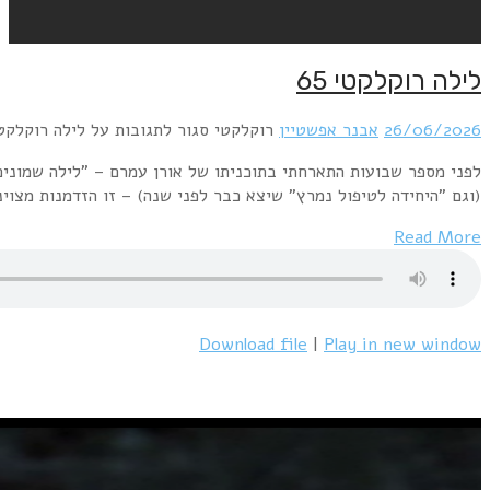
לפני מספר שבועות התארחתי בתוכניתו של אורן עמרם – "לילה שמונים" במסגרת התוכנית חזרנו לגל החדש והאלקטרו הישראלי של תחילת העשור ההוא לרגל ההוצאות המחודשות בויניל ובסטרימינג של כרומוזום וחדר 101