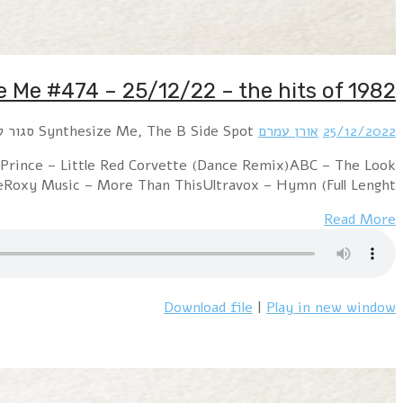
Hour 1: Duran Duran – Save A PrayerMen WIthout Hats 
of Love (Part One & Four)Simple M