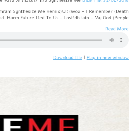
Hour 1 U96 + Wolfgang Flur – ZukunftsmusikRobert Görl
in the Afternoon)Logic & O