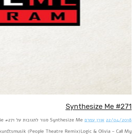
Hour 1 De/Vision – Time to Be AliveEloquent – L