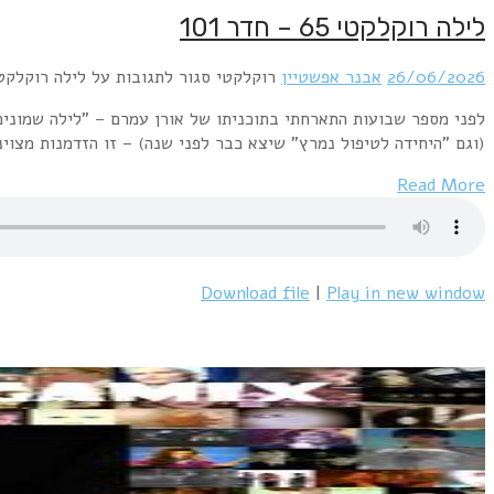
לפני מספר שבועות התארחתי בתוכניתו של אורן עמרם – "לילה שמונים" במסגרת התוכנית חזרנו לגל החדש והאלקטרו הישראלי של תחילת העשור ההוא לרגל ההוצאות המחודשות בויניל ובסטרימינג של כרומוזום וחדר 101