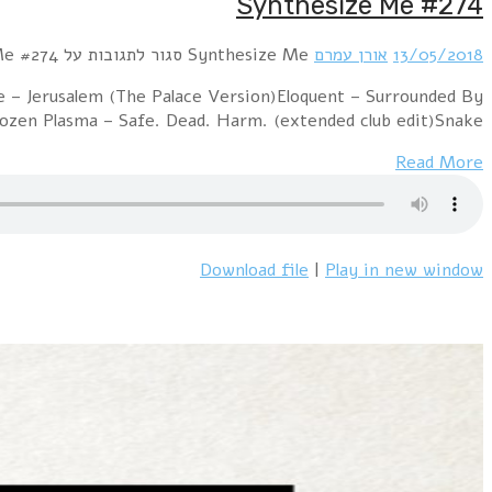
Hour 1 Netta – ToyXparadox – ToyT.O.Y – The Darkness A
MachinesLogic & Olivia – Because Of Your 