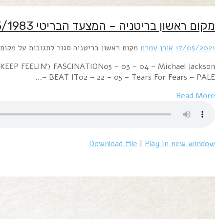
Week Ending 07 May 1983 03 – 01 – 01 – Spandau Ballet 