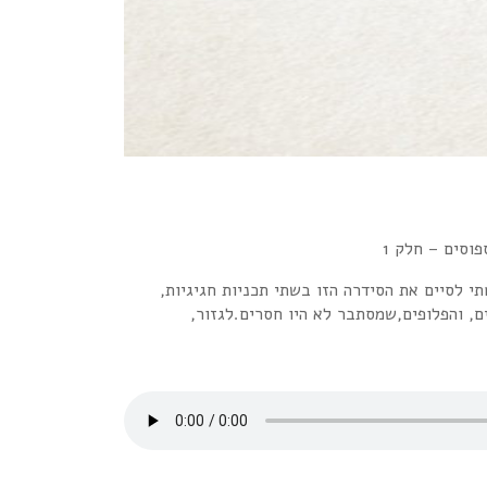
קה,התחלנו אותה בחודש מרץ ואחרי 10 חודשים הגענו לסיומה.החלטתי לסיים את הסידרה הזו בשתי תכניות חגיגיות,
ם, והפלופים,שמסתבר לא היו חסרים.לגזור,