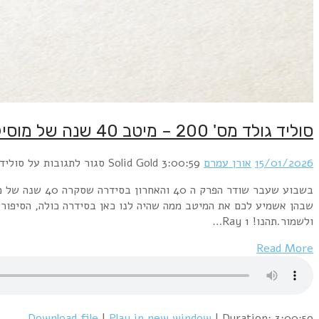
סוליד גולד מס' 200 – מיטב 40 שנה של מוסיקה – השירים, הסיפורים, והפיספוסים – חלק 1
15/01/2026
אורן עמרם
3:00:59
Solid Gold
סגור לתגובות
על סוליד גולד מס' 200 – מיטב 40 שנה של מו
שבהן אשמיע לכם את המיטב ממה שהיה לנו כאן בסידרה כולה, הסיפורים
ולשמור.תהנו! 1 Ray…
Read More
Download file
|
Play in new window
|
Duration: 3:00:59