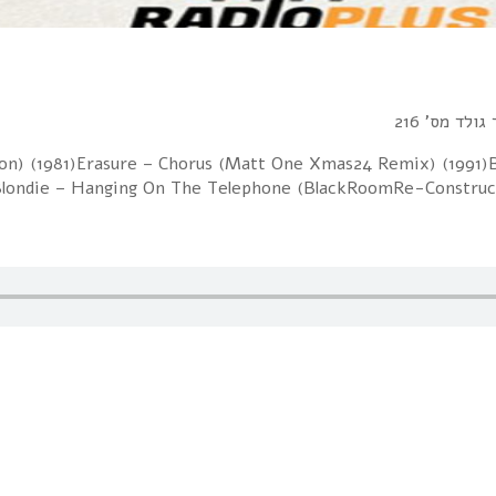
ולד מס' 216
rsion) (1981)Erasure – Chorus (Matt One Xmas24 Remix) (1991
Blondie – Hanging On The Telephone (BlackRoomRe-Construct