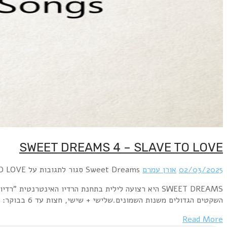
SWEET DREAMS היא רצועה לילית בתחנת הרדיו האינטרנטית "רדיו פלוס" www.radioplus.co.ilראשון + רביעי, חצות עד 6 בבוקר: השירים השקטים הגדולים משנות השבעים.שני+חמישי, חצות עד 6 בבוקר: השירים