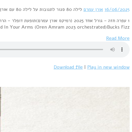
Visage – In The Year 2525A Flock of Seagulls – Wishing (If I Had A Photograph Of 