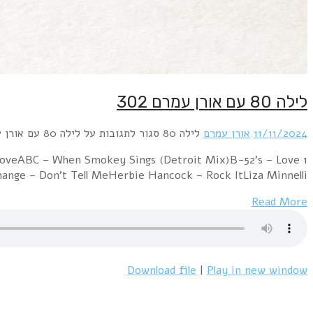
1 Orchestral Manoeuvres in the Dark – ElectricityPropa
ShackBangles – Be With YouCommunards – Tomorro