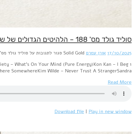
1 Pet Shop Boys – Left To My Own Devices (disco edit
Your PardonOrchestral