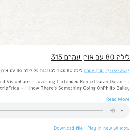
1 Kon Kan – Art's in D MinorPet Shop Boys – In The
Planet EarthElectric Light 