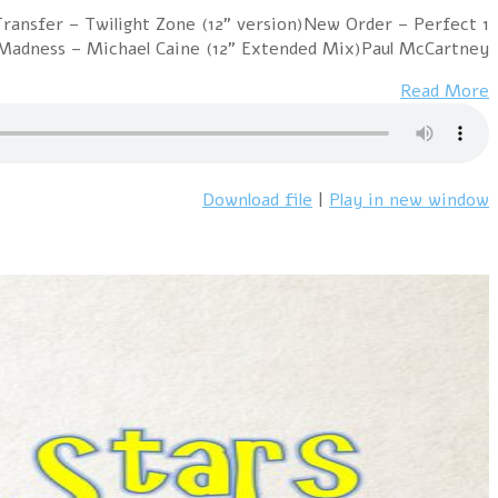
1 Alphaville – Big in japan (Night of the Proms 2004
Kiss (12" version)New Musik – Straight 