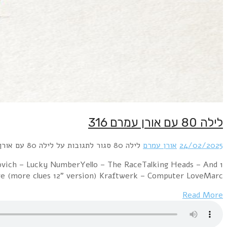
1 Kon Kan – I Beg Your PardonHuman League – The So
She WasClash – 