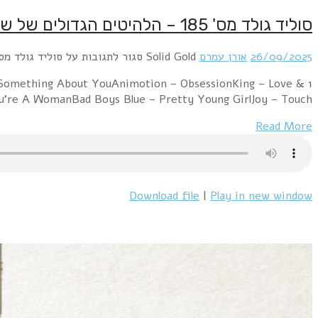
1 A-Ha – Take On MeNew Order – SubculturePropaganda
PrideFalco – Rock Me Amadeus