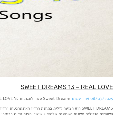
SWEET DREAMS היא רצועה לילית בתחנת הרדיו האינטרנטית "רדיו פלוס" www.radioplus.co.ilראשון + רביעי, חצות עד 6 בבוקר: השירים השקטים הגדולים משנות השבעים.שני+חמישי, חצות עד 6 בבוקר: השירים