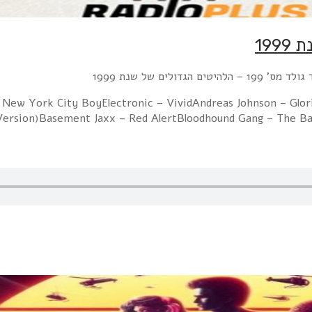
 הלהיטים הגדולים של שנת 1999
 New York City BoyElectronic – VividAndreas Johnson – Glo
Version)Basement Jaxx – Red AlertBloodhound Gang – The B