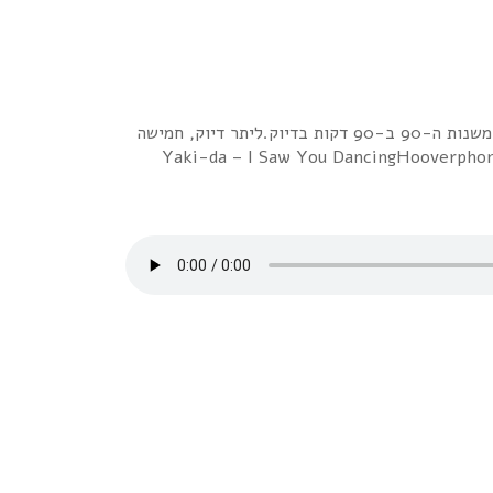
כמובטח, וכמתבקש, קבלו את האח הצעיר למיקס ה-80x80x80.שמו בישראל 90x90x90 , וכמו קודמו, על אותו עקרון, הוא כולל 90 שירים משנות ה-90 ב-90 דקות בדיוק.ליתר דיוק, חמישה
ודדים משנות ה-2000 המוקדמות, אבל הם התאימו לי מבחינה רעיונית למיקס. הפלייליסט המלא: Yaki-da – I Saw You DancingHooverphonic – Mad