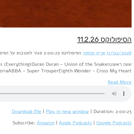
שעה ראשונהClimie Fisher – Love Changes (Everything)Duran Duran – Union of the Snakeמתי כספי – איך זה שכוכב (Guy Davidov, Omri Bismut Remix)Ashford and Simpson – SolidLaban – Love In