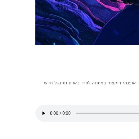
www.radioplus. +=*=+=*=+=*=+=*=+=*=+=*=+=*=+=*=+ חוגגים יומולדת 80 לדונובן באיחור אופנתי רוקפור במחווה לסיד בארט וסינגל חדש