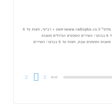
SWEET DREAMS היא רצועה לילית בתחנת הרדיו האינטרנטית "רדיו פלוס" www.radioplus.co.ilראשון + רביעי, חצות עד 6
בבוקר: השירים השקטים הגדולים משנות השבעים.שני+חמישי, חצות עד 6 בבוקר: השירים השקטים הגדולים משנות
השמונים.שלישי + שישי, חצות עד 6 בבוקר: השירים השקטים הגדולים משנות התשעים.שבת, חצות עד 6 בבוקר: השירים
00:00