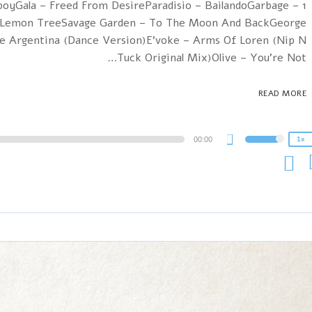
eboyGala – Freed From DesireParadisio – BailandoGarbage –
n – Lemon TreeSavage Garden – To The Moon And BackGeorge
e Argentina (Dance Version)E'voke – Arms Of Loren (Nip N
2x
Tuck Original Mix)Olive – You're Not…
1.5x
1.25x
READ MORE
1x
0.75x
A
00:00
1x
Use
P
Up/Down
Arrow
keys
to
increase
or
decrease
volume.