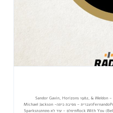
1 Sandor Gavin, Horizons 1982, & Weldon 
FernandoPuppini Sisters – Heart of GlassTraveling Wilburys – Runawayהעברית – מסיבת כיתהMichael Jackson –
Rock With You (Belony Edits)De La Cream – Moves Like JaggerMuse – Starlightתיסלם – עוד לא מתחתנתSparks