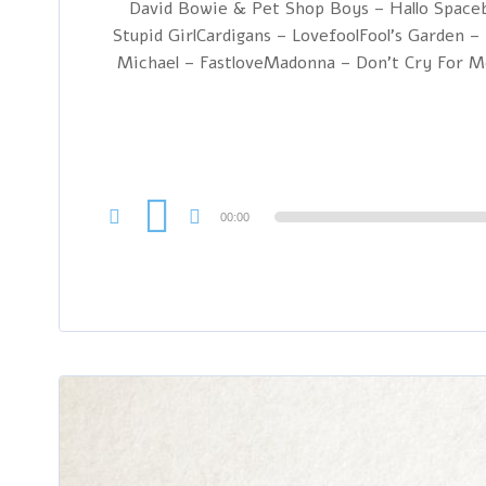
1 David Bowie & Pet Shop Boys – Hallo Spac
Stupid GirlCardigans – LovefoolFool's Garde
Michael – FastloveMadonna – Don't Cry For M
00:00