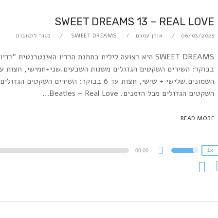
SWEET DREAMS 13 – REAL LOVE
06/03/2025
אורן עמרם
SWEET DREAMS
סגור לתגובות
2x
השקטים הגדולים מכל הזמנים. Beatles – Real Love…
1.5x
1.25x
READ MORE
1x
0.75x
A
00:00
1x
Use
P
Up/Down
Arrow
keys
to
increase