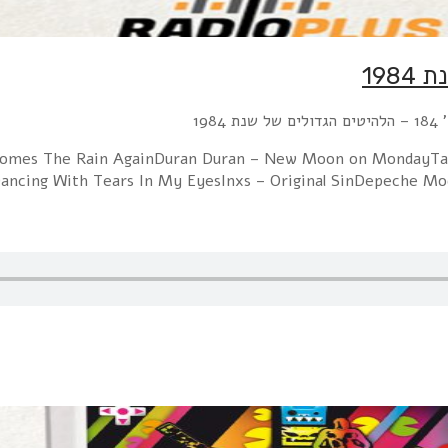
1984
re Comes The Rain AgainDuran Duran – New Moon on MondayTa
Dancing With Tears In My EyesInxs – Original SinDepeche 