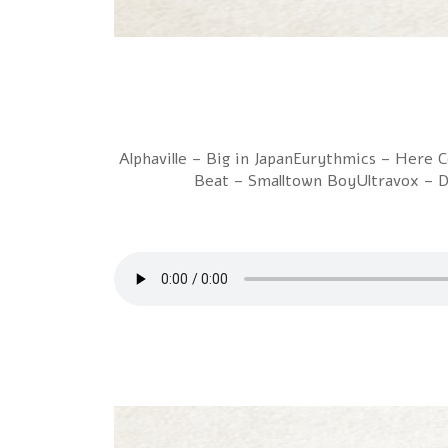
1 Alphaville – Big in JapanEurythmics – He
Beat – Smalltown BoyUltravox – 