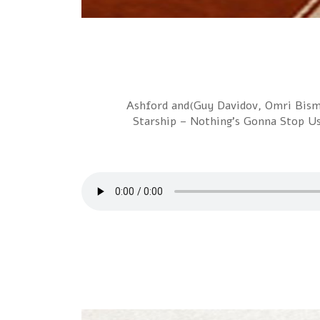
שעה ראשונהClimie Fisher – Love Changes (Everything)Duran Duran – Union of the Snakeמתי כספי – איך זה שכוכב (Guy Davidov, Omri Bismut Remix)Ashford and
Simpson – SolidLaban – Love In SiberiaABBA – Super TrouperEighth Wonder – Cross My Heaפנצ'ר – אל תיגע לי בטוסטוסStarship – Nothing's Gonna Stop Us