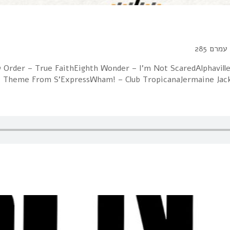
ew Order – True FaithEighth Wonder – I'm Not ScaredAlphavill
– Theme From S'ExpressWham! – Club TropicanaJermaine Jack