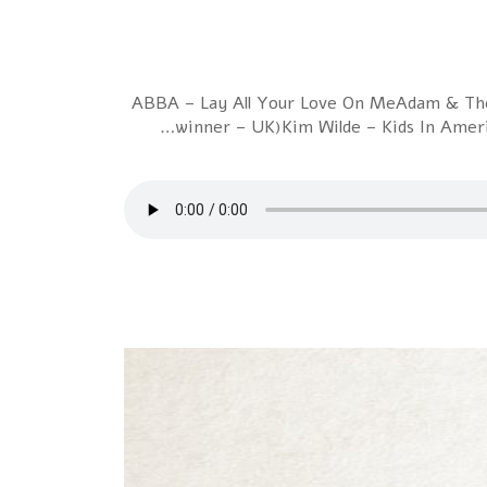
1 ABBA – Lay All Your Love On MeAdam & Th
winner – UK)Kim Wilde – Kids In Ameri