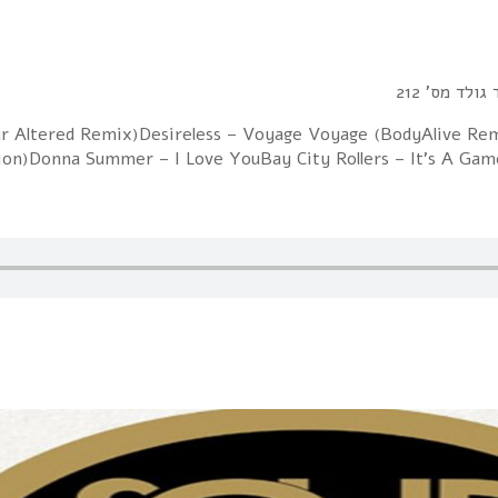
ולד מס' 212
lar Altered Remix)Desireless – Voyage Voyage (BodyAlive Re
ion)Donna Summer – I Love YouBay City Rollers – It's A Game