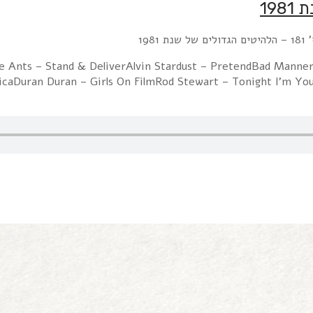
1981
e Ants – Stand & DeliverAlvin Stardust – PretendBad Manner
caDuran Duran – Girls On FilmRod Stewart – Tonight I'm Your