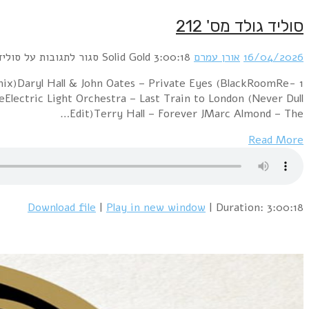
סוליד גולד מס' 212
16/04/2026
אורן עמרם
3:00:18
Solid Gold
סגור לתגובות
על סוליד ג
mix)Daryl Hall & John Oates – Private Eyes (BlackRoomRe-
Electric Light Orchestra – Last Train to London (Never Dull
Edit)Terry Hall – Forever JMarc Almond – The…
Read More
Download file
|
Play in new window
|
Duration: 3:00:18