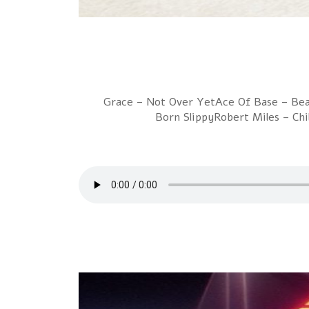
1 Grace – Not Over YetAce Of Base – Be
Born SlippyRobert Miles – Ch