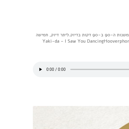
כמובטח, וכמתבקש, קבלו את האח הצעיר למיקס ה-80x80x80.שמו בישראל 90x90x90 , וכמו קודמו, על אותו עקרון, הוא כולל 90 שירים משנות ה-90 ב-90 דקות בדיוק.ליתר דיוק, חמישה
ודדים משנות ה-2000 המוקדמות, אבל הם התאימו לי מבחינה רעיונית למיקס. הפלייליסט המלא: Yaki-da – I Saw You DancingHooverphonic – Mad