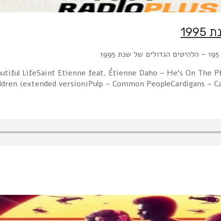
1
autiful LifeSaint Etienne feat. Étienne Daho – He's On The 
ildren (extended version)Pulp – Common PeopleCardigans – C