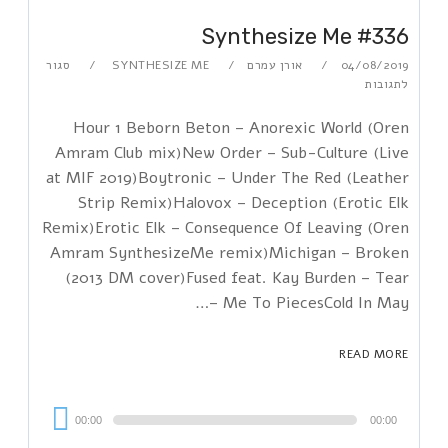
Synthesize Me #336
04/08/2019
אורן עמרם
SYNTHESIZE ME
סגור
לתגובות
Hour 1 Beborn Beton – Anorexic World (Oren
Amram Club mix)New Order – Sub-Culture (Live
at MIF 2019)Boytronic – Under The Red (Leather
Strip Remix)Halovox – Deception (Erotic Elk
Remix)Erotic Elk – Consequence Of Leaving (Oren
Amram SynthesizeMe remix)Michigan – Broken
(2013 DM cover)Fused feat. Kay Burden – Tear
Me To PiecesCold In May –…
READ MORE
Audi
00:00
00:00
Playe