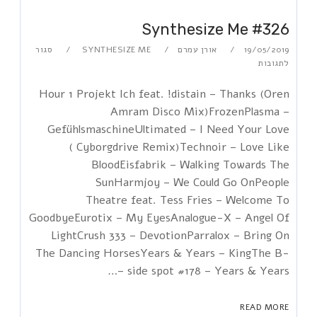
Synthesize Me #326
19/05/2019
אורן עמרם
SYNTHESIZE ME
סגור
לתגובות
Hour 1 Projekt Ich feat. !distain – Thanks (Oren
Amram Disco Mix)FrozenPlasma –
GefühlsmaschineUltimated – I Need Your Love
( Cyborgdrive Remix)Technoir – Love Like
BloodEisfabrik – Walking Towards The
SunHarmjoy – We Could Go OnPeople
Theatre feat. Tess Fries – Welcome To
GoodbyeEurotix – My EyesAnalogue-X – Angel Of
LightCrush 333 – DevotionParralox – Bring On
The Dancing HorsesYears & Years – KingThe B-
side spot #178 – Years & Years –…
READ MORE