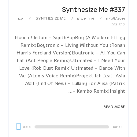
Synthesize Me #337
11/08/2019
אורן עמרם
SYNTHESIZE ME
סגור
לתגובות
Hour 1 !distain – SynthPopBoy (A Modern Effigy
Remix)Boytronic – Living Without You (Ronan
Harris Foreland Version)Boytronic – All You Can
Eat (Ant People Remix)Ultimated – I Need Your
Love (Rob Dust Remix)Ultimated – Dance With
Me (ALexis Voice Remix)Projekt Ich feat. Asia
Wolf (End Of New) – Lullaby For Alisa (Patrik
Kambo Remix)Insight –…
READ MORE
Audi
00:00
00:00
Playe