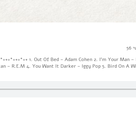
56
יד  1. Out Of Bed – Adam Cohen 2. I'm Your Man – Leonard Cohen 3. First We
n – R.E.M 4. You Want It Darker – Iggy Pop 5. Bird On A Wire 