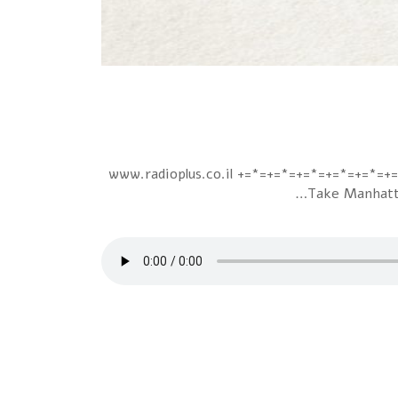
www.radioplus.co.il +=*=+=*=+=*=+=*=+=*=+=*=+=*=+=*=+
Take Manhatta