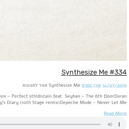
Hour 1 Rotersand – 1st TimeAnd One – 2nd VoiceEvil'
Duran – The 7th StrangerCruxsha