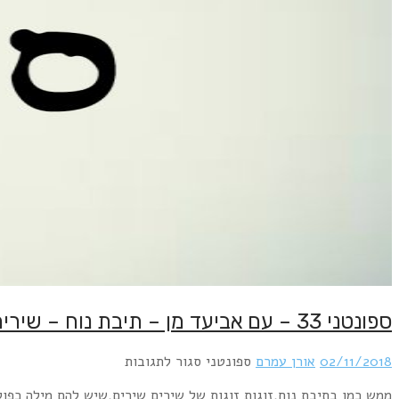
 כבר על האש. אשמח לקבל הצעות נוספות! 🙂שבת שלום!