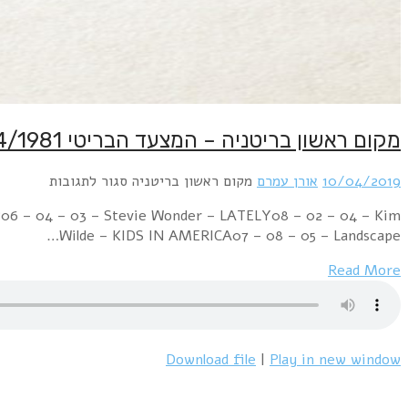
Week Ending 11 April 1981 07 – 01 – 01 – Shakin' Stev