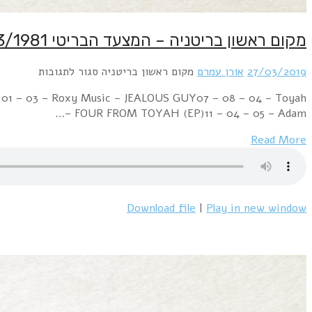
Week Ending 28 March 1981 05 – 02 – 01 – Shakin' Ste