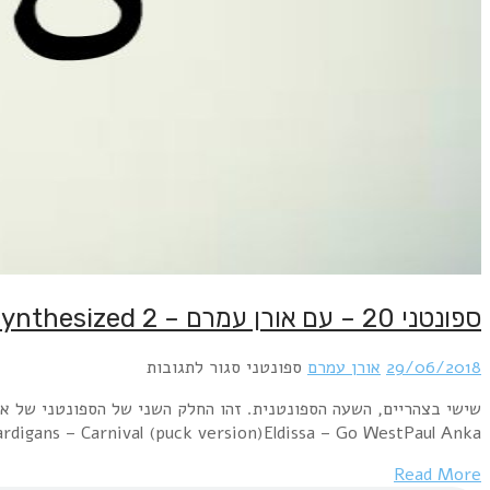
לק השני של הספונטני של אורן עמרם שכולו על טהרת ה"אין סינתסייזרים". או בקיצור, אקוסטי. Colin Vearncombe – Sweetest Smile (Acoustic Version)Crowded House
– Nails in My FeetSRF – Smalltown B