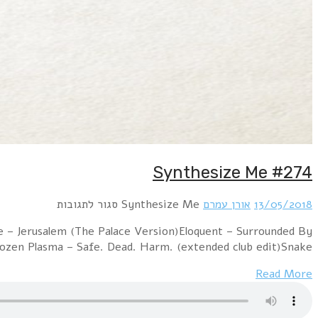
Hour 1 Netta – ToyXparadox – ToyT.O.Y – The Darkness A
MachinesLogic & Olivia – Because Of Your 