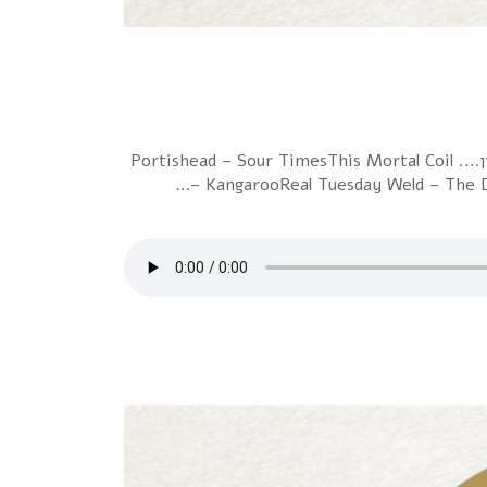
אורן עמרם ואבנר אפשטיין עשו החלפה, חד פעמית. אבנר מגיש את סוליד גולד של אורן, ואורן מגיש את "לילה רוקלקטי" של אבנר. היה מעניין…. Portishead – Sour TimesThis Mortal Coil
– KangarooReal Tuesday Weld – The 