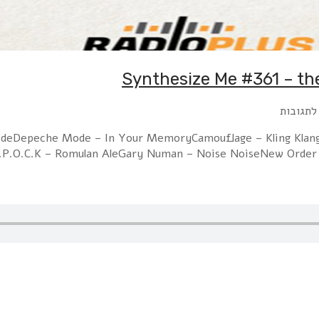
Synthesize Me #361 – th
לתגובות
SideDepeche Mode – In Your MemoryCamouflage – Kling Klan
.P.O.C.K – Romulan AleGary Numan – Noise NoiseNew Orde