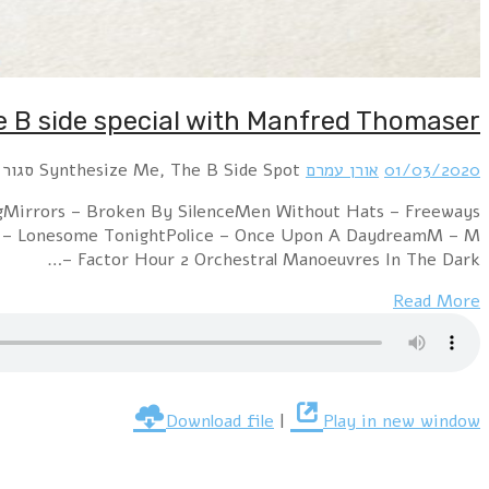
e B side special with Manfred Thomaser
01/03/2020
אורן עמרם
Synthesize Me, The B Side Spot
סגור 
gMirrors – Broken By SilenceMen Without Hats – Freeways
r – Lonesome TonightPolice – Once Upon A DaydreamM – M
Factor Hour 2 Orchestral Manoeuvres In The Dark –…
Read More
Download file
|
Play in new window