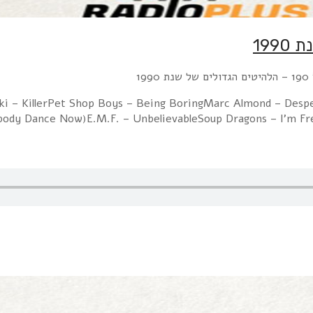
19
ki – KillerPet Shop Boys – Being BoringMarc Almond – Des
ody Dance Now)E.M.F. – UnbelievableSoup Dragons – I'm Fr