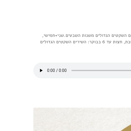
דיו האינטרנטית "רדיו פלוס" www.radioplus.co.ilראשון + רביעי, חצות עד 6 בבוקר: השירים השקטים הגדולים משנות השבעים.שני+חמישי,
חצות עד 6 בבוקר: השירים השקטים הגדולים משנות השמונים.שלישי + שישי, חצות עד 6 בבוקר: השירים השקטים הגדולים משנות התשעים.שבת, חצות עד 6 בבוקר: השירים השקטים הגדולים