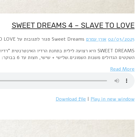
SWEET DREAMS היא רצועה לילית בתחנת הרדיו האינטרנטית "רדיו פלוס" www.radioplus.co.ilראשון + רביעי, חצות עד 6 בבוקר: השירים השקטים הגדולים משנות השבעים.שני+חמישי, חצות עד 6 בבוקר: השירים