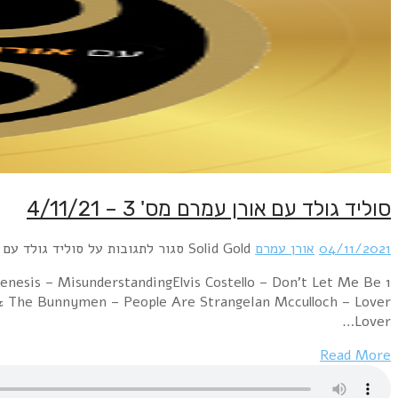
1 Foreigner – Break It UpElectric Light O
MisunderstoodIt's Immaterial – Driving Away From