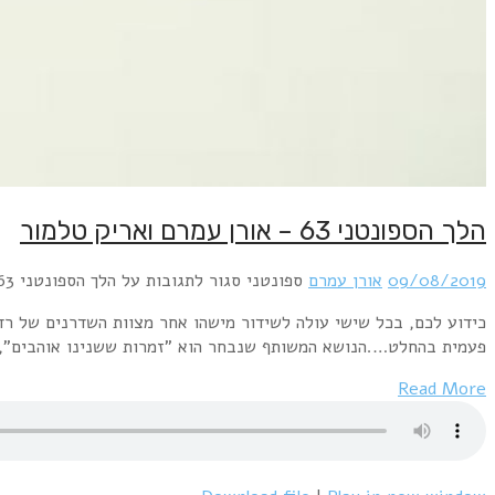
שני המשוגעים, אורן עמרם ואריק טלמור לתכנית ספונטנית וחד
דע –…