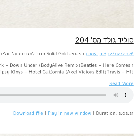
1 Goldie – Making Up Again (Dj 's' Bootleg Xtended D
The Sun (Rhythm Scholar Remix)A-ha – Butterfly,