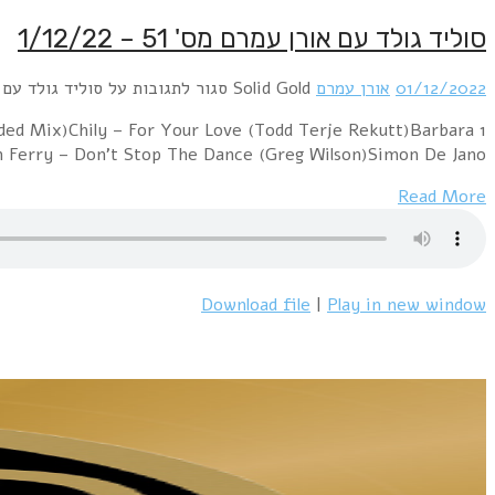
1 Lionel Richie – Hello (Nu Gianni Remix)Madonna 
Streisand – Woman In Love 