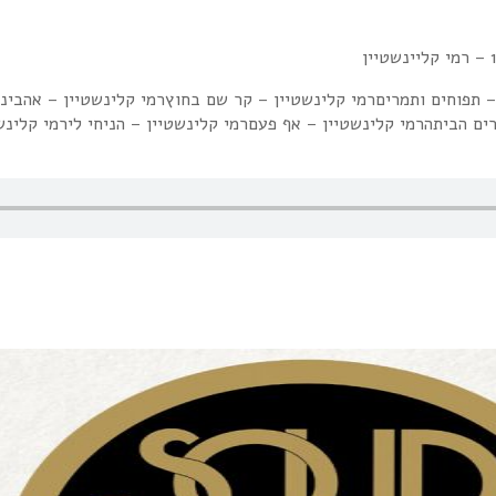
– תפוחים ותמריםרמי קלינשטיין – קר שם בחוץרמי קלינשטיין – אהביני
ים הביתהרמי קלינשטיין – אף פעםרמי קלינשטיין – הניחי לירמי קלינש