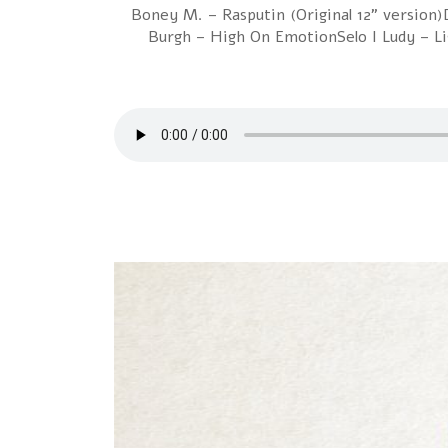
1 Boney M. – Rasputin (Original 12" versi
Burgh – High On EmotionSelo I Ludy – L