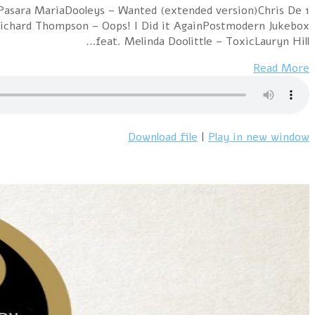
o Pasara MariaDooleys – Wanted (extended version)Chris De
Richard Thompson – Oops! I Did it AgainPostmodern Jukebox
feat. Melinda Doolittle – ToxicLauryn Hill…
Read More
Download file
|
Play in new window