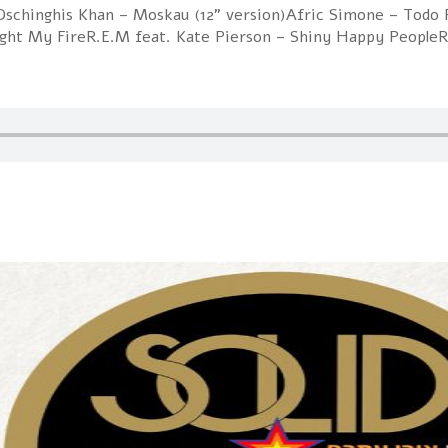
on)Dschinghis Khan – Moskau (12" version)Afric Simone – Tod
ight My FireR.E.M feat. Kate Pierson – Shiny Happy People