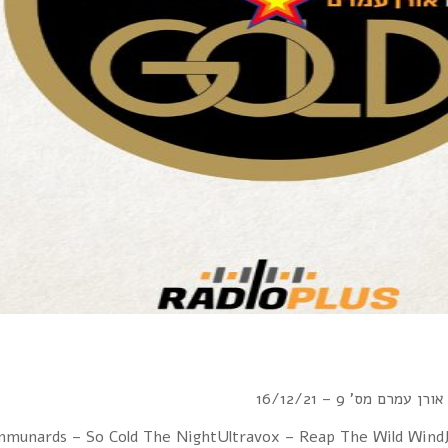
רם מס' 9 – 16/12/21
mmunards – So Cold The NightUltravox – Reap The Wild Wind