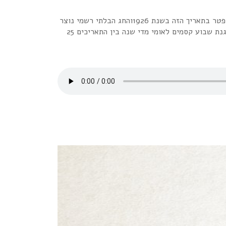
תודו שלא ידעתם!היום הוא יום הקסמים הבינלאומי!ולמה דוקא התאריך הזה אתם שואלים?הארי הודיני, אחד מהקוסמים הידועים ביותר בעולם, נפטר בתאריך הזה בשנת 1926והחג הבלתי רשמי נוצר
שנה לאחר מותו, בתור "יום הודיני".שנים מאוחר יותר, אגודת הקוסמים האמריקאית הפכה את היום הזה ל"יום הקסמים" הרשמי לזכרו,והיא מארגנת שבוע קסמים לאומי מדי שנה בין התאריכים 25