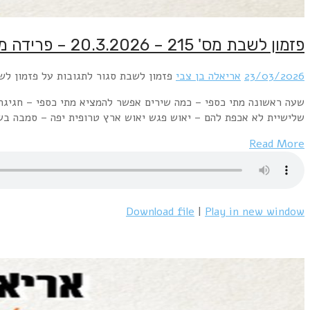
פזמון לשבת מס' 215 – 20.3.2026 – פרידה ממתי כספי – חלק ה'
23/03/2026
אריאלה בן צבי
פזמון לשבת
סגור לתגובות
על פזמון לשבת מס' 215 – 20.3.2026 – פ
שעה ראשונה מתי כספי – כמה שירים אפשר להמציא מתי כספי – חגיגה 
שלישיית לא אכפת להם – יאוש פגש יאוש ארץ טרופית יפה – סמבה בש
Read More
Download file
|
Play in new window