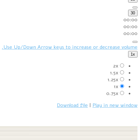
30
00:00
00:00
00:00
Use Up/Down Arrow keys to increase or decrease volume.
1x
2x
1.5x
1.25x
1x
0.75x
Download file
|
Play in new window