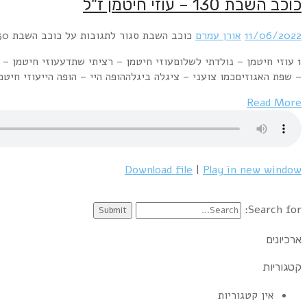
כוכב השבת 130 – עוזי חיטמן ז"ל
11/06/2022
אורן עמרם
כוכב השבת
סגור לתגובות
על כוכב השבת 130 – עוזי חיטמן ז"ל
1 עוזי חיטמן – נולדתי לשלוםעוזי חיטמן – רציתי שתדעעוזי חיטמן – 
– שפת האגוזיםכמו צועני – ציגלה ביגלההופה היי – הופה הייעוזי חיט
Read More
Download file
|
Play in new window
Search for:
ארכיונים
קטגוריות
אין קטגוריות