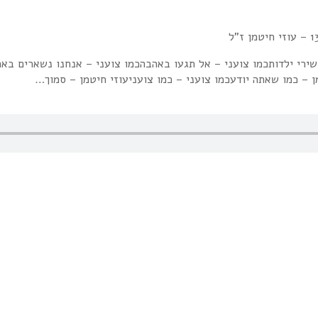
שירי ילדותכמו צועני – אל תגעו באהבהכמו צועני – אנחנו נשארים בארץ
מן – כמו שאתה יודעכמו צועני – כמו צועניעוזי חיטמן – סמוך…