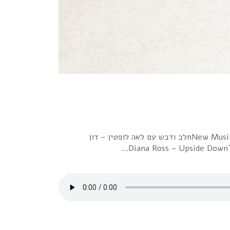
1 יצחק קלפטר – אני ואת אזיהודית רביץ – עכשיו הכל בסדרשרי – דם חםNew Musik – Living By NumbersElectric Light Orchestra – I'm Aliveחלב ודבש עם לאה לופטין – דון