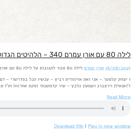
לילה 80 עם אורן עמרם 340 – הלהיטים הגדולים של שנת 1980
18/08/2025
אורן עמרם
לילה 80
סגור לתגובות
על לילה 80 עם אורן עמרם 340 – הלהיטים הגדולים של שנת 1980
ז'ואןאילן וירצברג ושמעון גלבץ – שיר קדמשנתי (סקס אחר)Diana Ross – Upside DownTom Petty & Heartbreakers – RefugeeKelly Marie – Feels Like I'm In…
Read More
Download file
|
Play in new window