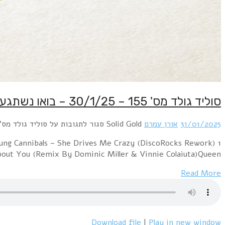
Prince & The Revolution – Let's Go CrazyFine Young Cannibals – She Drives Me Crazy)רוני – כמו משוגע 1988Britney Spears – (You Drive Me) CrazyShakin' Stevens –
You Drive Me CrazyBelinda 