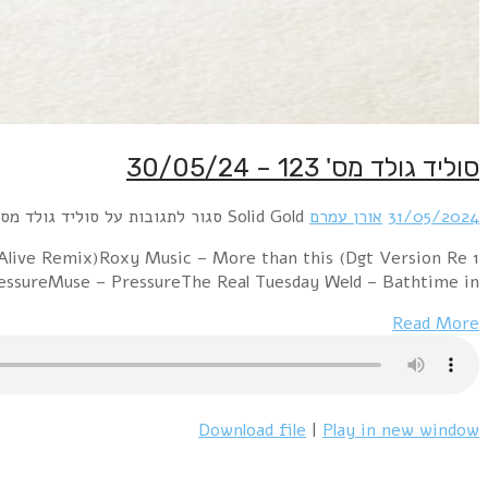
1 Tears For Fears – Pale Shelter (Dim Zach Rectifier)
edit)Chicago – Street