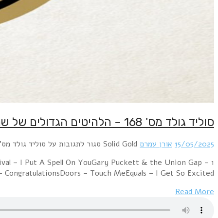
1 Beatles – Ob-La-Di Ob-La-DaDoors – Hello, I Love You