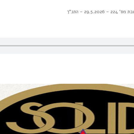
29.5.202 – התנ"ך