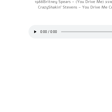
1 Prince & The Revolution – Let's Go CrazyFine Young Cannibals – She Drives Me Crazy (DiscoRocks Rework)רוני – כמו משוגע 1988Britney Spears – (You Drive Me)
CrazyShakin' Stevens – You Drive Me C