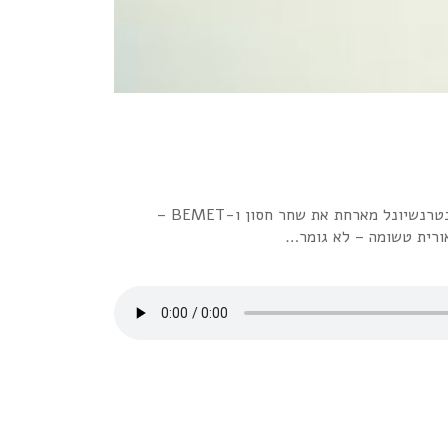
התגעגעתי אז באתי.חלק ראשון מתוך 2 שבו אציג לכם את פרוייקט צו השעהבחלק הראשון ששודר ב 2.4.21 שידרתי את השירים האלה. דנה אינטרנשיונל מארחת את שחר חסון ו-BEMET –
אורית טשומה – לא גומר…