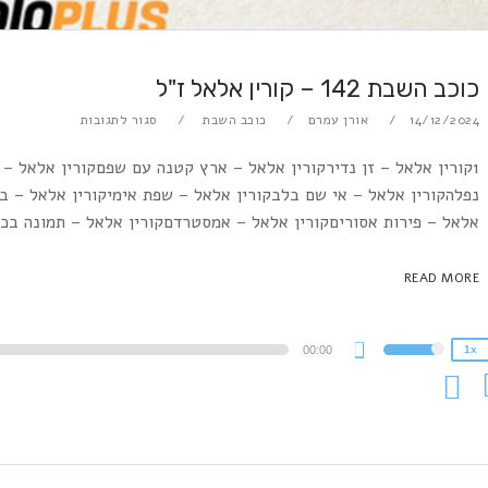
כוכב השבת 142 – קורין אלאל ז"ל
14/12/2024
אורן עמרם
כוכב השבת
סגור לתגובות
1קורין אלאל – זן נדירקורין אלאל – ארץ קטנה עם שפםקורין אלאל 
נפלהקורין אלאל – אי שם בלבקורין אלאל – שפת אימיקורין אלאל – בנ
2x
אלאל – פירות אסוריםקורין אלאל – אמסטרדםקורין אלאל – תמונה בכח
1.5x
1.25x
READ MORE
1x
0.75x
A
00:00
1x
Use
P
Up/Down
Arrow
keys
to