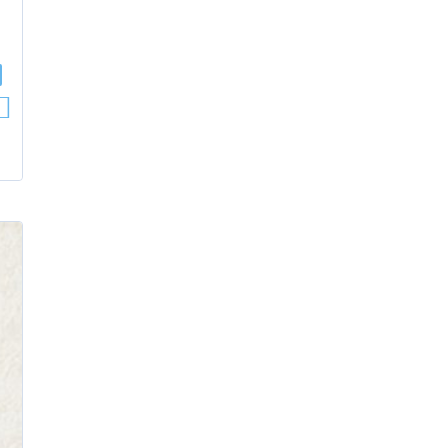
udio
layer