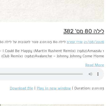
1 Heaven 17 – Temptation (Extended Mix) (1983)Hollywoo
– Excitable (John Morales Remix) (1986)Harold Falterm