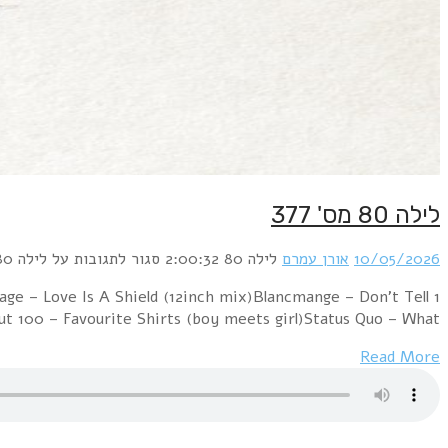
1 B Movie – Nowhere Girl (12" version)Propaganda 
MeCliff Richard – The Only Way OutHowa