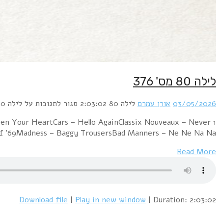
1 Blancmange – Living On The Ceiling (Extended Vers
Again (The Days Time Erased)Bronski Beat 