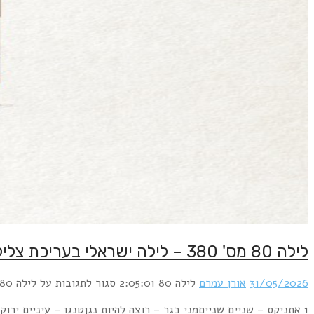
בעקבותיוסי היימן – אהבתי אותך אזרמי קלינשטיין – במקום שבו אני