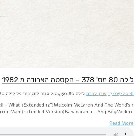
1 Depeche Mode – Leave In Silence (Longer)ABC – Pois
Famous Supreme Team – Buffalo Gals (Speci