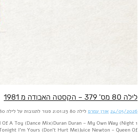
1 Depeche Mode – PhotographicHuman League – The Soun
version)Haircut 10