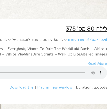
1 David Bowie & Mick Jagger – Dancing I
HorseOrchestral Manoeuvres In The Dar