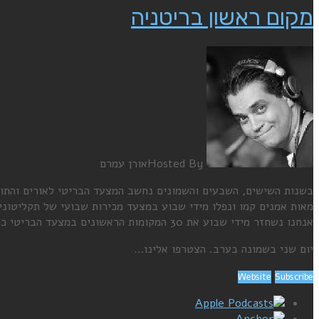
מקום ראשון בריטניה
Hosted By
אורן עמרם
בשנות השישים, השבעים והשמונים נחשב המצעד הבריטי לאורים והתומ
מאות אמנים קמו ונפלו מידי שבוע במצעד מכירות שבועי של תקליטוני
אנחנו נשחזר מידי שבוע את 30 המקומות הראשונים במצעד הבריטי כפי ששודר בדיוק לפני 38 שנה, באותו התאריך בדיוק.
יום שני בשמונה בערב. הצטרפו אלינו…
Website
Subscribe
Apple Podcasts
Anchor