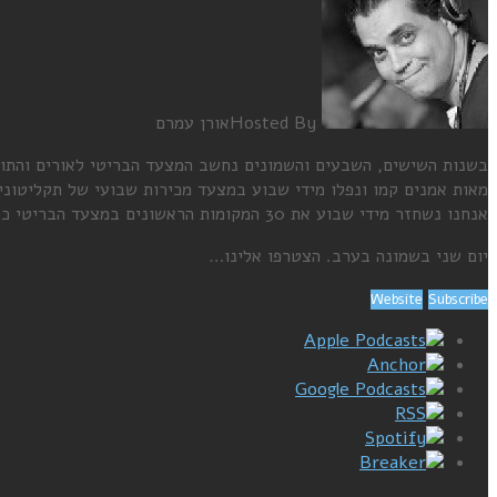
Hosted By
אורן עמרם
בשנות השישים, השבעים והשמונים נחשב המצעד הבריטי לאורים והתומ
מאות אמנים קמו ונפלו מידי שבוע במצעד מכירות שבועי של תקליטוני
אנחנו נשחזר מידי שבוע את 30 המקומות הראשונים במצעד הבריטי כפי ששודר בדיוק לפני 38 שנה, באותו התאריך בדיוק.
יום שני בשמונה בערב. הצטרפו אלינו…
Website
Subscribe
Apple Podcasts
Anchor
Google Podcasts
RSS
Spotify
Breaker