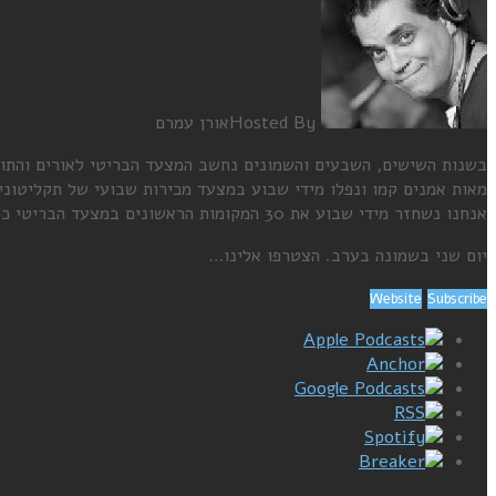
Hosted By
אורן עמרם
בשנות השישים, השבעים והשמונים נחשב המצעד הבריטי לאורים והתומ
מאות אמנים קמו ונפלו מידי שבוע במצעד מכירות שבועי של תקליטוני
אנחנו נשחזר מידי שבוע את 30 המקומות הראשונים במצעד הבריטי כפי ששודר בדיוק לפני 38 שנה, באותו התאריך בדיוק.
יום שני בשמונה בערב. הצטרפו אלינו…
Website
Subscribe
Apple Podcasts
Anchor
Google Podcasts
RSS
Spotify
Breaker