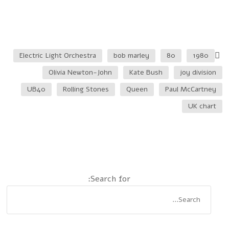
Electric Light Orchestra
bob marley
80
1980
Olivia Newton-John
Kate Bush
joy division
UB40
Rolling Stones
Queen
Paul McCartney
UK chart
Search for: