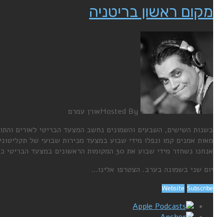
מקום ראשון בריטניה
Hosted By
אורן עמרם
בשנות השישים, השבעים והשמונים נחשב המצעד הבריטי לאורים והתומ
מאות אמנים קמו ונפלו מידי שבוע במצעד מכירות שבועי של תקליטוני
אנחנו נשחזר מידי שבוע את 30 המקומות הראשונים במצעד הבריטי כפי ששודר בדיוק לפני 38 שנה, באותו התאריך בדיוק.
יום שני בשמונה בערב. הצטרפו אלינו…
Website
Subscribe
Apple Podcasts
Anchor