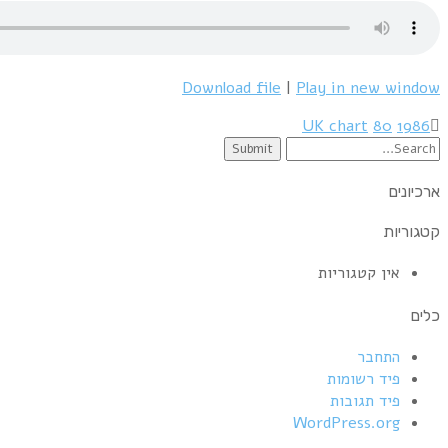
מקום
ראשון
בריטניה
–
Download file
|
Play in new window
המצעד
הבריטי
UK chart
80
1986
07/1986
Search
for:
ארכיונים
קטגוריות
אין קטגוריות
כלים
התחבר
פיד רשומות
פיד תגובות
WordPress.org