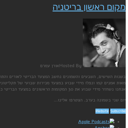
מקום ראשון בריטניה
Hosted By
אורן עמרם
בשנות השישים, השבעים והשמונים נחשב המצעד הבריטי לאורים והתומ
מאות אמנים קמו ונפלו מידי שבוע במצעד מכירות שבועי של תקליטוני
אנחנו נשחזר מידי שבוע את 30 המקומות הראשונים במצעד הבריטי כפי ששודר בדיוק לפני 38 שנה, באותו התאריך בדיוק.
יום שני בשמונה בערב. הצטרפו אלינו…
Website
Subscribe
Apple Podcasts
Anchor