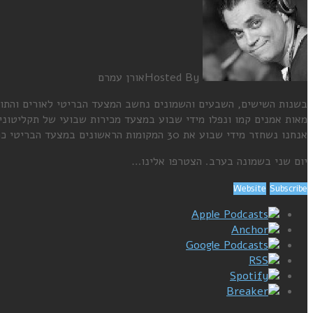
Hosted By
אורן עמרם
בשנות השישים, השבעים והשמונים נחשב המצעד הבריטי לאורים והתומ
מאות אמנים קמו ונפלו מידי שבוע במצעד מכירות שבועי של תקליטוני
אנחנו נשחזר מידי שבוע את 30 המקומות הראשונים במצעד הבריטי כפי ששודר בדיוק לפני 38 שנה, באותו התאריך בדיוק.
יום שני בשמונה בערב. הצטרפו אלינו…
Website
Subscribe
Apple Podcasts
Anchor
Google Podcasts
RSS
Spotify
Breaker