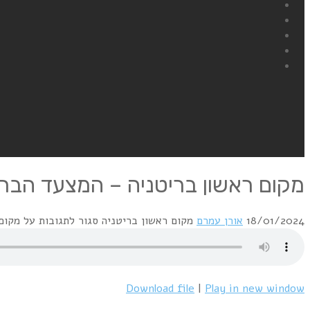
מקום ראשון בריטניה – המצעד הבריטי 1/1986
18/01/2024
אורן עמרם
מקום ראשון בריטניה
סגור לתגובות
על מקום רא
Download file
|
Play in new window