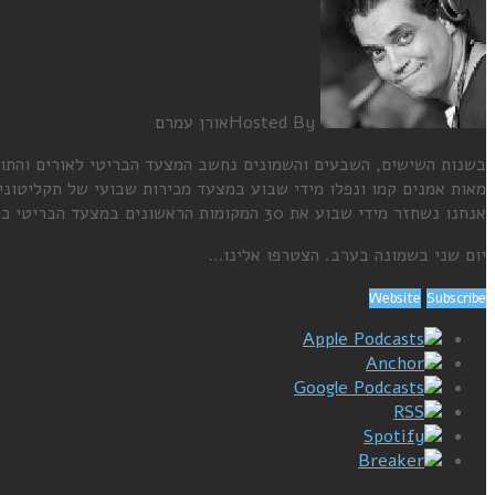
Hosted By
אורן עמרם
בשנות השישים, השבעים והשמונים נחשב המצעד הבריטי לאורים והתומ
מאות אמנים קמו ונפלו מידי שבוע במצעד מכירות שבועי של תקליטוני
אנחנו נשחזר מידי שבוע את 30 המקומות הראשונים במצעד הבריטי כפי ששודר בדיוק לפני 38 שנה, באותו התאריך בדיוק.
יום שני בשמונה בערב. הצטרפו אלינו…
Website
Subscribe
Apple Podcasts
Anchor
Google Podcasts
RSS
Spotify
Breaker