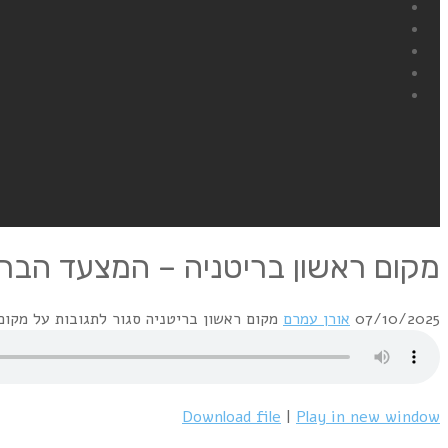
מקום ראשון בריטניה – המצעד הבריטי 0/1987
07/10/2025
אורן עמרם
מקום ראשון בריטניה
סגור לתגובות
על מקום רא
Download file
|
Play in new window