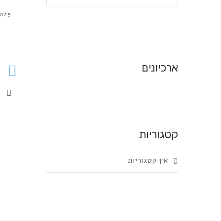
a
025
r
c
h
f
ארכיונים
o
r
:
קטגוריות
אין קטגוריות