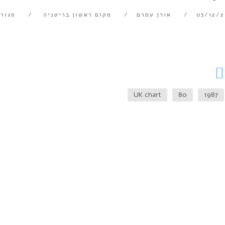
03/12/2
אורן עמרם
מקום ראשון בריטניה
סגור 
UK chart
80
1987