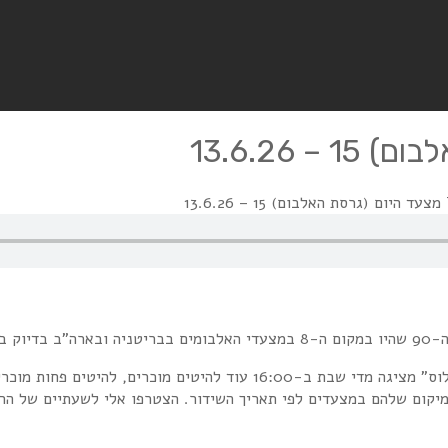
"The Rest of מצעד היום (גרסת האלבום)" עם בועז הלחמי ב"רדיו פלוס" מציגה מדי ש