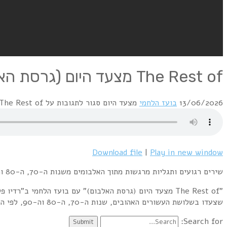
The Rest of מצעד היום (גרסת האלבום) 15 – 13.6.26
13/06/2026
בועז הלחמי
מצעד היום
סגור לתגובות
על The Rest of מצעד היום (גרסת האלבום) 15 – 13.6.26
Download file
|
Play in new window
שירים רגועים ותגליות מרגשות מתוך האלבומים משנות ה-70, ה-80 וה-90 שהיו במקום ה-8 במצעדי האלבומים בבריטניה ובארה"ב בדיוק ב-8 ביוני ולא נכנסו לתוכנית ביום שני.
שצעדו בשלושת העשורים האהובים, שנות ה-70, ה-80 וה-90, לפי המיקום שלהם במצעדים לפי תאריך השידור. הצטרפו אלי לשעתיים של הרבה מוזיקה רגועה של אחר הצהריים וקצת ידע.
Search for: