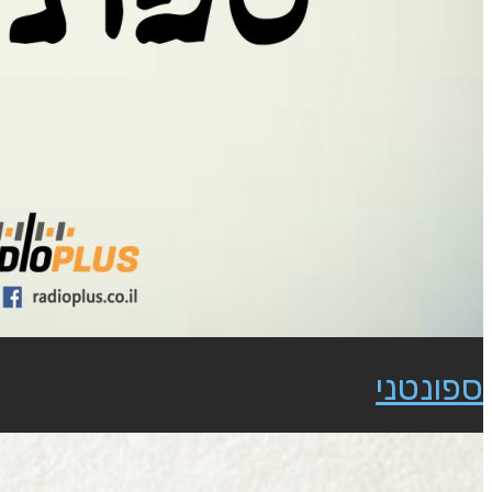
ספונטני