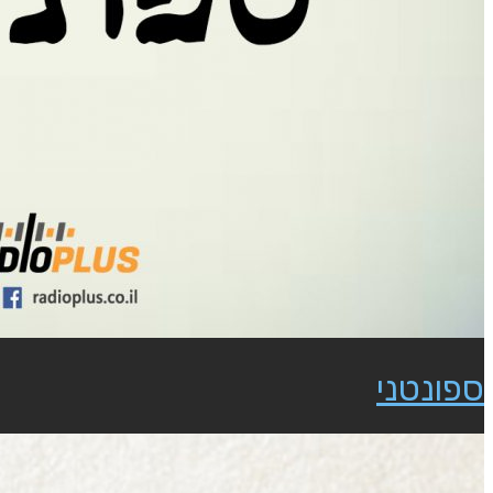
ספונטני