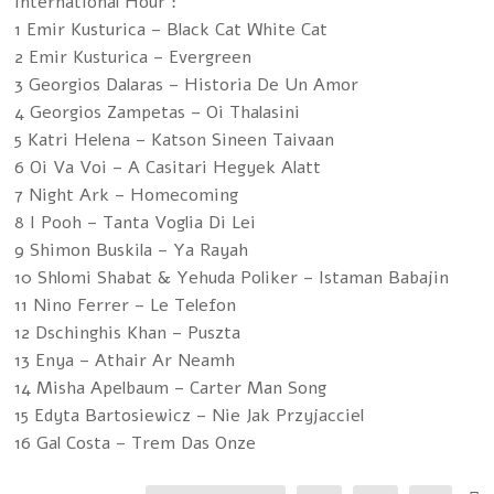
International Hour :
1 Emir Kusturica – Black Cat White Cat
2 Emir Kusturica – Evergreen
3 Georgios Dalaras – Historia De Un Amor
4 Georgios Zampetas – Oi Thalasini
5 Katri Helena – Katson Sineen Taivaan
6 Oi Va Voi – A Casitari Hegyek Alatt
7 Night Ark – Homecoming
8 I Pooh – Tanta Voglia Di Lei
9 Shimon Buskila – Ya Rayah
10 Shlomi Shabat & Yehuda Poliker – Istaman Babajin
11 Nino Ferrer – Le Telefon
12 Dschinghis Khan – Puszta
13 Enya – Athair Ar Neamh
14 Misha Apelbaum – Carter Man Song
15 Edyta Bartosiewicz – Nie Jak Przyjacciel
16 Gal Costa – Trem Das Onze