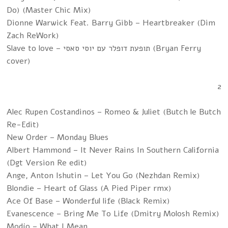
Do) (Master Chic Mix)
Dionne Warwick Feat. Barry Gibb – Heartbreaker (Dim
Zach ReWork)
Slave to love – תופעת דופלר עם יוסי סאסי (Bryan Ferry
cover)
2
Alec Rupen Costandinos – Romeo & Juliet (Butch le Butch
Re-Edit)
New Order – Monday Blues
Albert Hammond – It Never Rains In Southern California
(Dgt Version Re edit)
Ange, Anton Ishutin – Let You Go (Nezhdan Remix)
Blondie – Heart of Glass (A Pied Piper rmx)
Ace Of Base – Wonderful life (Black Remix)
Evanescence – Bring Me To Life (Dmitry Molosh Remix)
Modjo – What I Mean