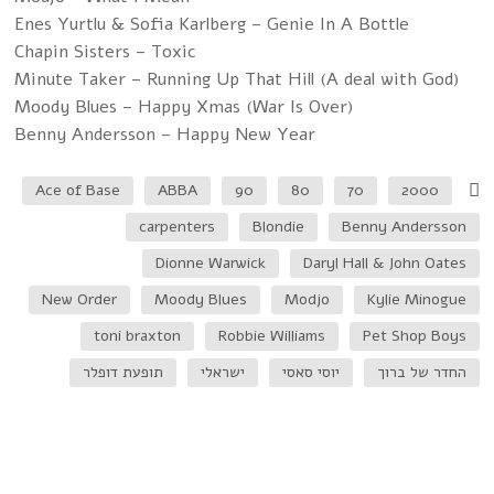
Enes Yurtlu & Sofia Karlberg – Genie In A Bottle
Chapin Sisters – Toxic
Minute Taker – Running Up That Hill (A deal with God)
Moody Blues – Happy Xmas (War Is Over)
Benny Andersson – Happy New Year
Ace of Base
ABBA
90
80
70
2000
carpenters
Blondie
Benny Andersson
Dionne Warwick
Daryl Hall & John Oates
New Order
Moody Blues
Modjo
Kylie Minogue
toni braxton
Robbie Williams
Pet Shop Boys
החדר של ברוך
יוסי סאסי
ישראלי
תופעת דופלר