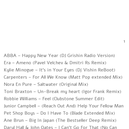
1
ABBA – Happy New Year (DJ Grishin Radio Version)
Era – Ameno (Pavel Velchev & Dmitri Rs Remix)
Kylie Minogue – It's in Your Eyes (Dj Vishin ReBoot)
Carpenters – For All We Know (Matt Pop extended Mix)
Nora En Pure – Saltwater (Original Mix)
Toni Braxton – Un-Break my heart (Igor Frank Remix)
Robbie Williams – Feel (Clubstone Summer Edit)
Junior Campbell – (Reach Out And) Help Your Fellow Man
Pet Shop Boys – Do I Have To (Blade Extended Mix)
Ane Brun – Big In Japan (The Bestseller Deep Remix)
Daryl Hall & John Oates – I Can't Go For That (No Can