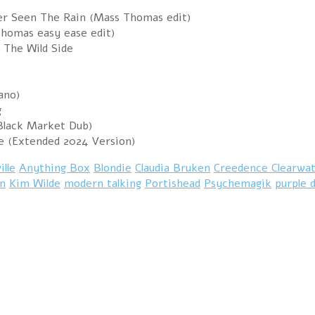
er Seen The Rain (Mass Thomas edit)
Thomas easy ease edit)
 The Wild Side
ano)
g
(Black Market Dub)
e (Extended 2024 Version)
ille
Anything Box
Blondie
Claudia Bruken
Creedence Clearwat
in
Kim Wilde
modern talking
Portishead
Psychemagik
purple 