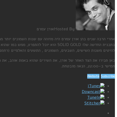
Hosted By
אורן עמרם
אחרי הרבה שנים בהן אורן עמרם היה מזוהה עם שנות השמונים יותר מה
בתכנית החדשה שלו SOLID GOLD הוא יוכל להתפרע, ממש כמו שהוא אוהב.
להיטים משנות השישים, השבעים, השמונים , התשעים והאלפיים (רחמנ
כאן תכירו את הצד האחר של אורן, את השירים שהוא באמת אוהב, את ה
חמישי ב-22:00, הנאה מובטחת.
Website
Subscribe
iTunes
Downcast
TuneIn
Stitcher