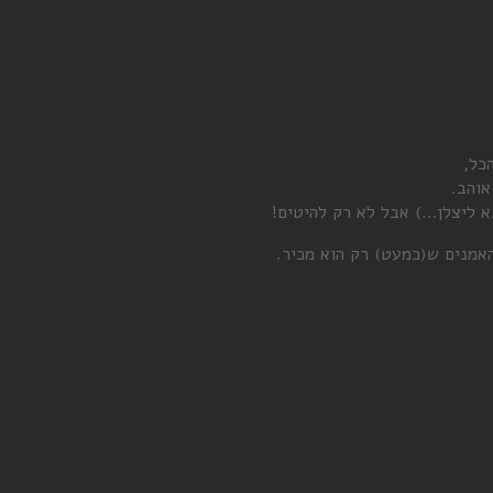
כל,
א ליצלן…) אבל לא רק להיטים!
אמנים ש(כמעט) רק הוא מכיר.