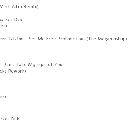
Mert Altın Remix)
Market Dub)
ded)
ern Talking – Set Me Free Brother Loui (The Megamashup)
Ti (Cant Take My Eyes of You)
ocks Rework)
lden hair
rket Dub)