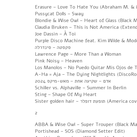
Erasure – Love To Hate You (Abraham M. & 
Pussycat Dolls – Sway
Blondie & Wise Owl – Heart of Glass (Black 
Claudia Bruken – This is Not America (Exten
Joe Dassin – À Toi
Purple Disco Machine feat. Kim Wilde & Mod
סקסטה – סינדרלה
Lawrence Page – More Than a Woman
Pink Noisy – Heaven
Los Manolos – No Puedo Quitar Mis Ojos de 
A-Ha = Aja – The Dying Nightlights (DiscoR
אדם – שקיעה אחת – מאש-מיקס 2024
Schiller vs. Alphaville – Summer In Berlin
Sting – Shape Of My Heart
Sister go – תופעת דופלר (America cover)
2
ABBA & Wise Owl – Super Trouper (Black Ma
Portishead – SOS (Diamond Setter Edit)