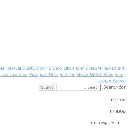
er Revival
DEMOKRATIE
Dido
Elton John
Erasure
Jacksons 5
!distain
disco machine
Pussycat Dolls
Schiller
Steve Miller Band
Sting
ישראלי
סקסטה
Search for:
ארכיונים
קטגוריות
אין קטגוריות