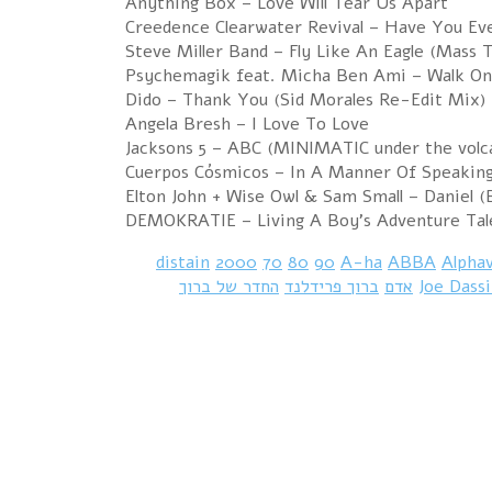
Anything Box – Love Will Tear Us Apart
Creedence Clearwater Revival – Have You Ev
Steve Miller Band – Fly Like An Eagle (Mass 
Psychemagik feat. Micha Ben Ami – Walk On
Dido – Thank You (Sid Morales Re-Edit Mix)
Angela Bresh – I Love To Love
Jacksons 5 – ABC (MINIMATIC under the volc
Cuerpos Cósmicos – In A Manner Of Speakin
Elton John + Wise Owl & Sam Small – Daniel 
DEMOKRATIE – Living A Boy’s Adventure Tal
2000
70
80
90
A-ha
ABBA
Alphav
Joe Dass
אדם
ברוך פרידלנד
החדר של ברוך