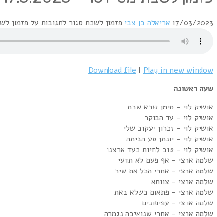
17/03/2023
אריאלה בן צבי
פזמון לשבת
סגור לתגובות
על פזמון לשבת מס' 101 – 17.3.2023
Download file
|
Play in new window
שעה ראשונה
אושיק לוי – סימן שבא שבת
אושיק לוי – עד הבוקר
אושיק לוי – זכרון יעקוב שלי
אושיק לוי – יונתן סע הביתה
אושיק לוי – טוב לחיות בעד ארצנו
שלמה ארצי – אף פעם לא תדעי
שלמה ארצי – אחרי הכל את שיר
שלמה ארצי – צוותא
שלמה ארצי – פתאום כשלא באת
שלמה ארצי – עפיפונים
שלמה ארצי – אחרי שנואיבה נגמרה