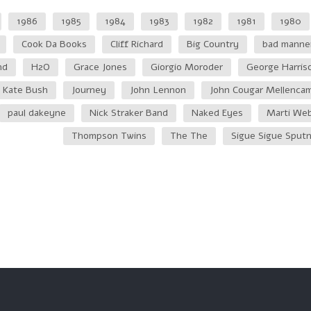
1986
1985
1984
1983
1982
1981
1980
Cook Da Books
Cliff Richard
Big Country
bad manne
nd
H2O
Grace Jones
Giorgio Moroder
George Harris
Kate Bush
Journey
John Lennon
John Cougar Mellenca
paul dakeyne
Nick Straker Band
Naked Eyes
Marti We
Thompson Twins
The The
Sigue Sigue Sputn