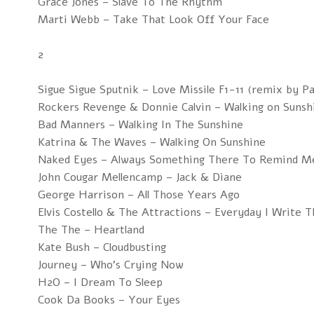
Grace Jones – Slave To The Rhythm
Marti Webb – Take That Look Off Your Face
2
Sigue Sigue Sputnik – Love Missile F1-11 (remix by 
Rockers Revenge & Donnie Calvin – Walking on Sunsh
Bad Manners – Walking In The Sunshine
Katrina & The Waves – Walking On Sunshine
Naked Eyes – Always Something There To Remind M
John Cougar Mellencamp – Jack & Diane
George Harrison – All Those Years Ago
Elvis Costello & The Attractions – Everyday I Write 
The The – Heartland
Kate Bush – Cloudbusting
Journey – Who's Crying Now
H2O – I Dream To Sleep
Cook Da Books – Your Eyes