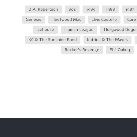
B.A. Robertson
80s
1989
1988
1987
Genesis
Fleetwood Mac
Elvis Costello
Cure
Icehouse
Human League
Hollywood Beyo
KC & The Sunshine Band
Katrina & The Waves
Rocker's Revenge
Phil Oakey