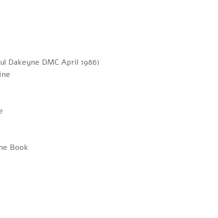
Paul Dakeyne DMC April 1986)
ine
e
The Book