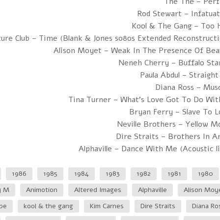
The The – Perf
Rod Stewart – Infatua
Kool & The Gang – Too 
ture Club – Time (Blank & Jones so8os Extended Reconstruct
Alison Moyet – Weak In The Presence Of Bea
Neneh Cherry – Buffalo Sta
Paula Abdul – Straigh
Diana Ross – Mus
Tina Turner – What's Love Got To Do Wit
Bryan Ferry – Slave To 
Neville Brothers – Yellow M
Dire Straits – Brothers In 
Alphaville – Dance With Me (Acoustic l
1986
1985
1984
1983
1982
1981
1980
y M
Animotion
Altered Images
Alphaville
Alison Moy
pe
kool & the gang
Kim Carnes
Dire Straits
Diana Ro