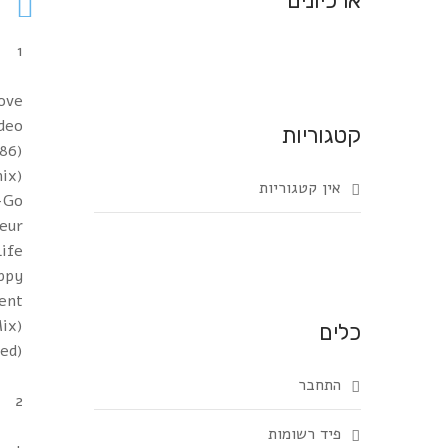
ארכיונים
1
ove
deo
קטגוריות
986)
ix)
אין קטגוריות
-Go
eur
Life
appy
ent
ix)
כלים
תיסלם – לראות
התחבר
2
פיד רשומות