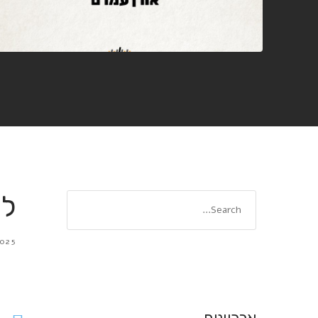
לילה 80
025