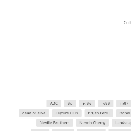
Cul
ABC
80
1989
1988
1987
dead or alive
Culture Club
Bryan Ferry
Bone
Neville Brothers
Neneh Cherry
Landsca