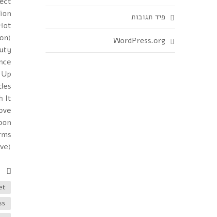
ect
tion
פיד תגובות
Hot
ion)
WordPress.org
uty
nce
t Up
cles
h It
Love
oon
Arms
ive)
et
ss