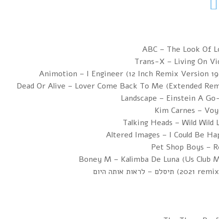
ABC – The Look Of L
Trans-X – Living On Vi
Animotion – I Engineer (12 Inch Remix Version 1
Dead Or Alive – Lover Come Back To Me (Extended Rem
Landscape – Einstein A Go
Kim Carnes – Voy
Talking Heads – Wild Wild 
Altered Images – I Could Be H
Pet Shop Boys – R
Boney M – Kalimba De Luna (Us Club M
 אותה היום (2021 remixed)